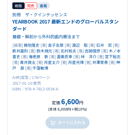
絶版
完売
書籍
別冊 ザ・クインテッセンス
YEARBOOK 2017 最新エンドのグローバルスタン
ダード
基礎・解剖から外科的歯内療法まで
[編著]
興地隆史
[著]
金子友厚
[著]
渡辺 聡
[著]
石井 宏
[著]
新井嘉則
[著]
鈴木規元
[著]
北村和夫
[著]
吉岡俊彦
[著]
木ノ本
喜史
[著]
海老原 新
[著]
渥美克幸
[著]
林 洋介
[著]
宮下裕志
[著]
青井良太
[著]
月星太介
[著]
月星光博
[著]
井澤常泰
[著]
神
戸 良
[著]
牛窪敏博
A4判変型 / 176ページ
2017-01-10 発売
ISBN：978-4-7812-0536-6
6,600
定価
円
(本体 6,000円＋税10%)
カートに入れる