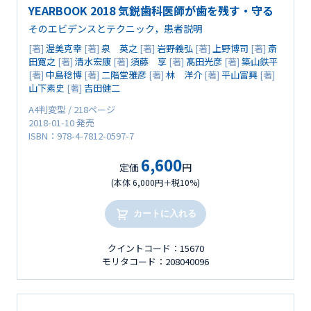
YEARBOOK 2018 気鋭歯科医師が歯を残す・守る
そのエビデンスとテクニック，患者説明
[著]
渥美克幸
[著]
泉 英之
[著]
岩野義弘
[著]
上野博司
[著]
斎
田寛之
[著]
清水宏康
[著]
須藤 享
[著]
髙田光彦
[著]
築山鉄平
[著]
中島稔博
[著]
二階堂雅彦
[著]
林 洋介
[著]
平山富興
[著]
山下素史
[著]
吉田健二
A4判変型 / 218ページ
2018-01-10 発売
ISBN：978-4-7812-0597-7
6,600
定価
円
(本体 6,000円＋税10%)
カートに入れる
クイントコード：15670
モリタコード：208040096