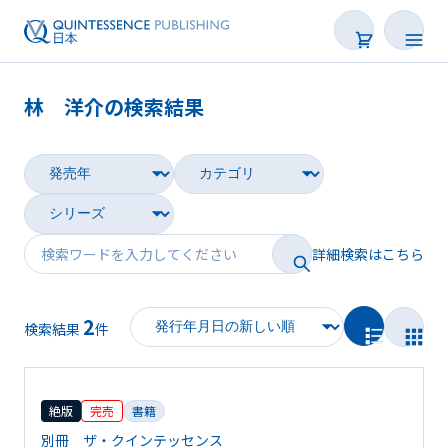
林 洋介の検索結果
書籍
雑誌
映像
詳細検索はこちら
電子BOOK
2
著者一覧
検索結果
件
絶版
完売
書籍
別冊 ザ・クインテッセンス