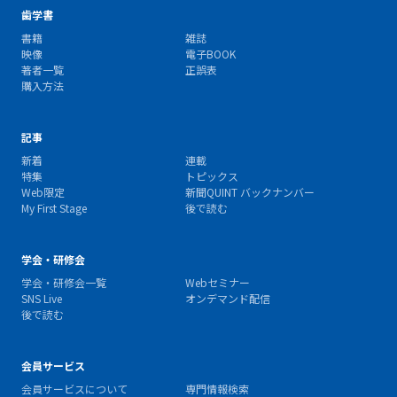
歯学書
書籍
雑誌
映像
電子BOOK
著者一覧
正誤表
購入方法
記事
新着
連載
特集
トピックス
Web限定
新聞QUINT バックナンバー
My First Stage
後で読む
学会・研修会
学会・研修会一覧
Webセミナー
SNS Live
オンデマンド配信
後で読む
会員サービス
会員サービスについて
専門情報検索