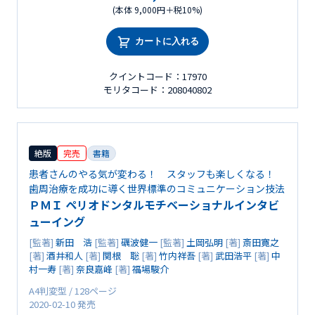
(本体 9,000円＋税10%)
カートに入れる
クイントコード：17970
モリタコード：208040802
絶版
完売
書籍
患者さんのやる気が変わる！ スタッフも楽しくなる！
歯周治療を成功に導く世界標準のコミュニケーション技法
ＰＭＩ ペリオドンタルモチベーショナルインタビ
ューイング
[監著]
新田 浩
[監著]
礪波健一
[監著]
土岡弘明
[著]
斎田寛之
[著]
酒井和人
[著]
関根 聡
[著]
竹内祥吾
[著]
武田浩平
[著]
中
村一寿
[著]
奈良嘉峰
[著]
福場駿介
A4判変型 / 128ページ
2020-02-10 発売