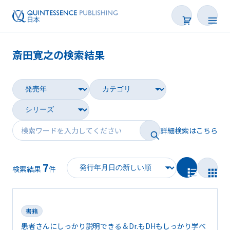
斎田寛之の検索結果
書籍
雑誌
映像
詳細検索はこちら
電子BOOK
7
著者一覧
検索結果
件
書籍
患者さんにしっかり説明できる＆Dr.もDHもしっかり学べ