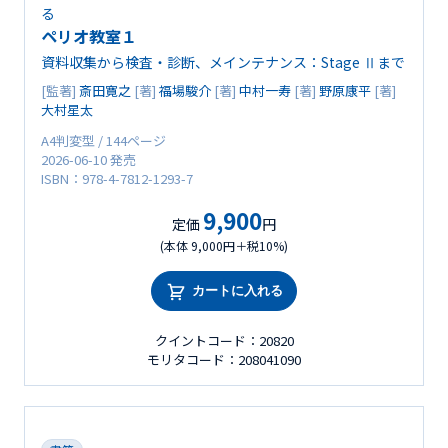
る
ペリオ教室１
資料収集から検査・診断、メインテナンス：Stage Ⅱまで
[監著]
斎田寛之
[著]
福場駿介
[著]
中村一寿
[著]
野原康平
[著]
大村星太
A4判変型 / 144ページ
2026-06-10 発売
ISBN：978-4-7812-1293-7
9,900
定価
円
(本体 9,000円＋税10%)
カートに入れる
クイントコード：20820
モリタコード：208041090