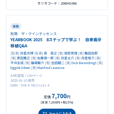
モリタコード：208041066
書籍
別冊 ザ・クインテッセンス
YEARBOOK 2025 8ステップで学ぶ！ 自家歯牙
移植Q&A
[監著]
月星光博
[監著]
泉 英之
[著]
相宮秀俊
[著]
飯田吉郎
[著]
斎田寛之
[著]
佐藤俊一郎
[著]
月星太介
[著]
月星陽介
[著]
平井友成
[著]
福場駿介
[著]
𠮷田健二
[著]
Dick Barendregt
[著]
Eggink Edwin
[著]
Manfred Leunisse
A4判変型 / 130ページ
2025-01-10 発売
ISBN：978-4-7812-1111-4
7,700
定価
円
(本体 7,000円＋税10%)
カートに入れる