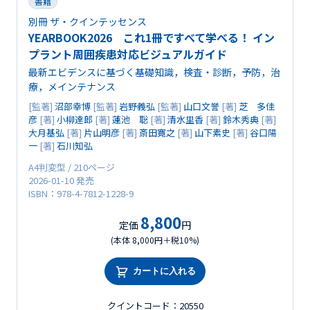
書籍
別冊 ザ・クインテッセンス
YEARBOOK2026 これ1冊ですべて学べる！ イン
プラント周囲疾患対応ビジュアルガイド
最新エビデンスに基づく基礎知識，検査・診断，予防，治
療，メインテナンス
[監著]
沼部幸博
[監著]
岩野義弘
[監著]
山口文誉
[著]
芝 多佳
彦
[著]
小柳達郎
[著]
蓮池 聡
[著]
清水里香
[著]
鈴木秀典
[著]
大月基弘
[著]
片山明彦
[著]
斎田寛之
[著]
山下素史
[著]
谷口陽
一
[著]
石川知弘
A4判変型 / 210ページ
2026-01-10 発売
ISBN：978-4-7812-1228-9
8,800
定価
円
(本体 8,000円＋税10%)
カートに入れる
クイントコード：20550