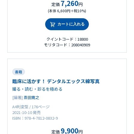
7,260
定価
円
(本体 6,600円＋税10%)
カートに入れる
クイントコード：18800
モリタコード：208040909
書籍
臨床に活かす！ デンタルエックス線写真
撮る・読む・診るを極める
[編著]
斎田寛之
A4判変型 / 176ページ
2021-10-10 発売
ISBN：978-4-7812-0832-9
9,900
定価
円