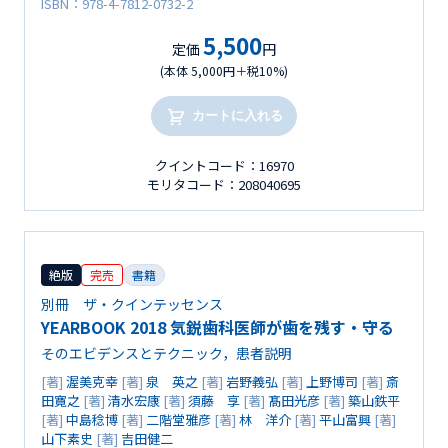
ISBN：978-4-7812-0732-2
5,500
定価
円
(本体 5,000円＋税10%)
カートに入れる
クイントコード：16970
モリタコード：208040695
絶版
完売
書籍
別冊 ザ・クインテッセンス
YEARBOOK 2018 気鋭歯科医師が歯を残す・守る
そのエビデンスとテクニック，患者説明
[著]
渥美克幸
[著]
泉 英之
[著]
岩野義弘
[著]
上野博司
[著]
斎
田寛之
[著]
清水宏康
[著]
須藤 享
[著]
髙田光彦
[著]
築山鉄平
[著]
中島稔博
[著]
二階堂雅彦
[著]
林 洋介
[著]
平山富興
[著]
山下素史
[著]
吉田健二