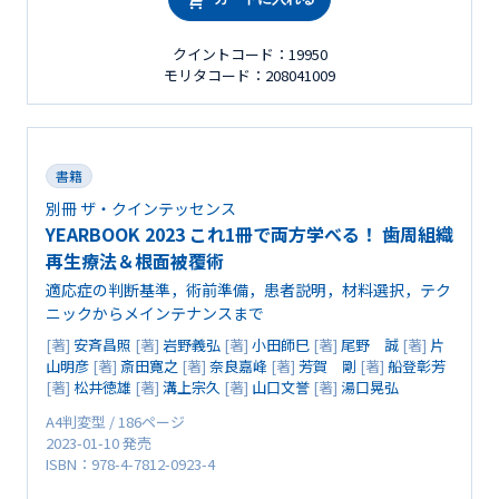
クイントコード：19950
モリタコード：208041009
書籍
別冊 ザ・クインテッセンス
YEARBOOK 2023 これ1冊で両方学べる！ 歯周組織
再生療法＆根面被覆術
適応症の判断基準，術前準備，患者説明，材料選択，テク
ニックからメインテナンスまで
[著]
安斉昌照
[著]
岩野義弘
[著]
小田師巳
[著]
尾野 誠
[著]
片
山明彦
[著]
斎田寛之
[著]
奈良嘉峰
[著]
芳賀 剛
[著]
船登彰芳
[著]
松井徳雄
[著]
溝上宗久
[著]
山口文誉
[著]
湯口晃弘
A4判変型 / 186ページ
2023-01-10 発売
ISBN：978-4-7812-0923-4