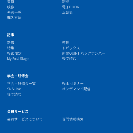
書籍
雑誌
映像
電子BOOK
著者一覧
正誤表
購入方法
記事
新着
連載
特集
トピックス
Web限定
新聞QUINT バックナンバー
My First Stage
後で読む
学会・研修会
学会・研修会一覧
Webセミナー
SNS Live
オンデマンド配信
後で読む
会員サービス
会員サービスについて
専門情報検索