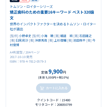
トムソン・ロイターシリーズ
矯正歯科のための重要16キーワード ベスト320論
文
世界のインパクトファクターを決めるトムソン・ロイター
社が選出
[監修]
小野卓史
[監修]
小海 暁
[著]
細道 純
[著]
石田雄之
[著]
臼見莉沙
[著]
沖原秀政
[著]
上杉俊輔
[著]
池田侑平
[著]
今
村俊博
A4判変型 / 204ページ
2017-10-10 発売
ISBN：978-4-7812-0579-3
9,900
定価
円
(本体 9,000円＋税10%)
カートに入れる
クイントコード：15480
モリタコード：208050799