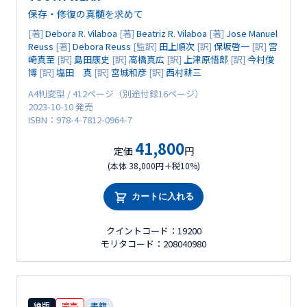
保存・修復の真髄を求めて
[著]
Debora R. Vilaboa
[著]
Beatriz R. Vilaboa
[著]
Jose Manuel
Reuss
[著]
Debora Reuss
[監訳]
田上順次
[訳]
保坂啓一
[訳]
宮
崎真至
[訳]
島田康史
[訳]
高橋真広
[訳]
上津原悟郎
[訳]
今村俊
博
[訳]
塩田 真
[訳]
宮城和彦
[訳]
西村耕三
A4判変型 / 412ページ（別途付録16ページ）
2023-10-10 発売
ISBN：978-4-7812-0964-7
41,800
定価
円
(本体 38,000円＋税10%)
カートに入れる
クイントコード：19200
モリタコード：208040980
絶版
完売
書籍