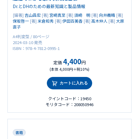
Dr.とDHのための最新知識と製品情報
[編著]
吉山昌宏
[著]
宮崎真至
[著]
須崎 明
[著]
向井義晴
[著]
保坂啓一
[著]
米倉和秀
[著]
伊田百美香
[著]
高木仲人
[著]
大原
直子
A4判変型 / 80ページ
2024-03-10 発売
ISBN：978-4-7812-0995-1
4,400
定価
円
(本体 4,000円＋税10%)
カートに入れる
クイントコード：19450
モリタコード：208050946
書籍