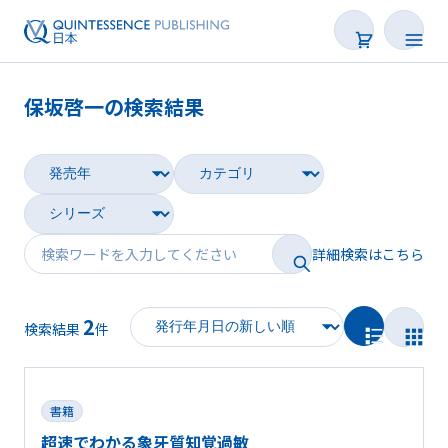
保坂啓一の検索結果
書籍
雑誌
映像
詳細検索はこちら
電子BOOK
2
著者一覧
検索結果
件
書籍
超速でわかる象牙質知覚過敏