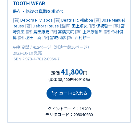
TOOTH WEAR
保存・修復の真髄を求めて
[著]
Debora R. Vilaboa
[著]
Beatriz R. Vilaboa
[著]
Jose Manuel
Reuss
[著]
Debora Reuss
[監訳]
田上順次
[訳]
保坂啓一
[訳]
宮
崎真至
[訳]
島田康史
[訳]
高橋真広
[訳]
上津原悟郎
[訳]
今村俊
博
[訳]
塩田 真
[訳]
宮城和彦
[訳]
西村耕三
A4判変型 / 412ページ（別途付録16ページ）
2023-10-10 発売
ISBN：978-4-7812-0964-7
41,800
定価
円
(本体 38,000円＋税10%)
カートに入れる
クイントコード：19200
モリタコード：208040980