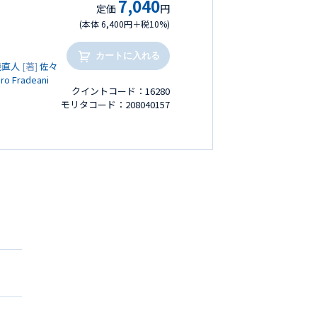
7,040
定価
円
(本体 6,400円＋税10%)
カートに入れる
浅直人
[著]
佐々
ro Fradeani
クイントコード：16280
モリタコード：208040157