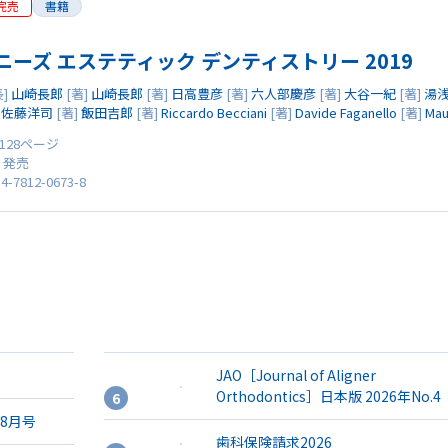
完売
書籍
ニーズ エステティック デンティストリー 2019
]
山崎長郎
[著]
山崎長郎
[著]
日高豊彦
[著]
六人部慶彦
[著]
大谷一紀
[著]
湯
]
佐藤洋司
[著]
飯田吉郎
[著]
Riccardo Becciani
[著]
Davide Faganello
[著]
Mau
 128ページ
0 発売
4-7812-0673-8
JAO［Journal of Aligner
Orthodontics］日本版 2026年No.4
年8月号
歯科保険請求2026