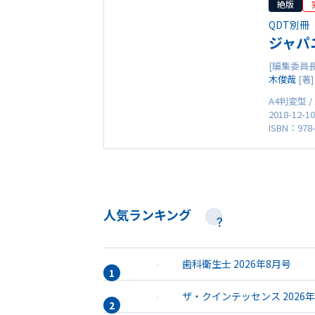
絶版
QDT別冊
ジャパ
[編集委員長
木俊哉
[著
A4判変型 /
2018-12-1
ISBN：978-
人気ランキング
歯科衛生士 2026年8月号
ザ・クインテッセンス 2026