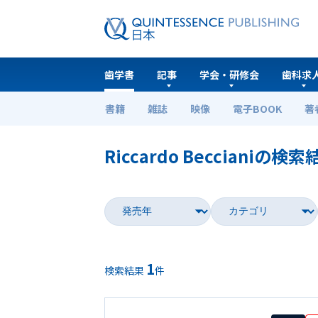
歯学書
記事
学会・研修会
歯科求
書籍
雑誌
映像
電子BOOK
著
ホーム
歯学書
Riccardo Beccianiの検索
1
検索結果
件