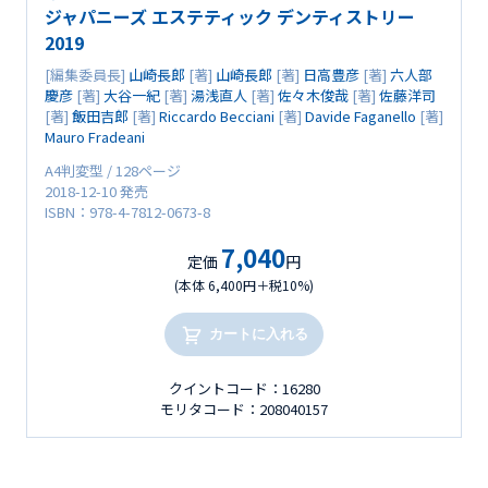
ジャパニーズ エステティック デンティストリー
2019
[編集委員長]
山崎長郎
[著]
山崎長郎
[著]
日高豊彦
[著]
六人部
慶彦
[著]
大谷一紀
[著]
湯浅直人
[著]
佐々木俊哉
[著]
佐藤洋司
[著]
飯田吉郎
[著]
Riccardo Becciani
[著]
Davide Faganello
[著]
Mauro Fradeani
A4判変型 / 128ページ
2018-12-10 発売
ISBN：978-4-7812-0673-8
7,040
定価
円
(本体 6,400円＋税10%)
カートに入れる
クイントコード：16280
モリタコード：208040157