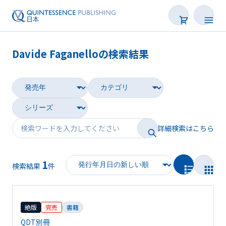
Davide Faganelloの検索結果
書籍
雑誌
映像
詳細検索はこちら
電子BOOK
1
著者一覧
検索結果
件
絶版
完売
書籍
QDT別冊