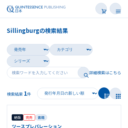
Sillingburgの検索結果
書籍
雑誌
映像
詳細検索はこちら
電子BOOK
1
著者一覧
検索結果
件
絶版
完売
書籍
ツースプレパレーション