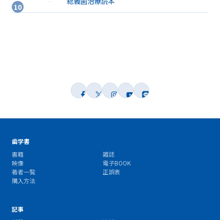
総義歯治療読本
歯学書
書籍
雑誌
映像
電子BOOK
著者一覧
正誤表
購入方法
記事