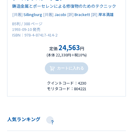
鋳造金属とポーセレンによる修復物のためのテクニック
[共著]
Sillingburg
[共著]
Jacobi
[訳]
Brackett
[訳]
岸本満雄
B5判 / 388 ページ
1993-09-10 発売
ISBN：978-4-87417-414-2
24,563
定価
円
(本体 22,330円＋税10%)
カートに入れる
クイントコード：4230
モリタコード：804221
人気ランキング