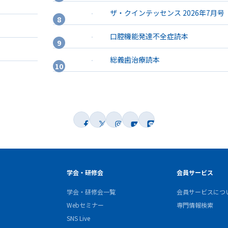
ザ・クインテッセンス 2026年7月号
口腔機能発達不全症読本
総義歯治療読本
学会・研修会
会員サービス
学会・研修会一覧
会員サービスにつ
Webセミナー
専門情報検索
SNS Live