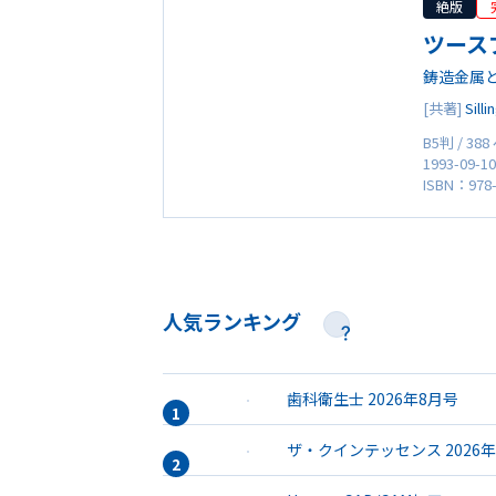
絶版
ツース
鋳造金属
[共著]
Sill
B5判 / 38
1993-09-1
ISBN：978-
人気ランキング
歯科衛生士 2026年8月号
ザ・クインテッセンス 2026