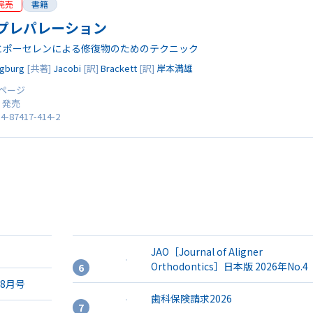
完売
書籍
プレパレーション
とポーセレンによる修復物のためのテクニック
ingburg
[共著]
Jacobi
[訳]
Brackett
[訳]
岸本満雄
8 ページ
0 発売
4-87417-414-2
JAO［Journal of Aligner
Orthodontics］日本版 2026年No.4
年8月号
歯科保険請求2026