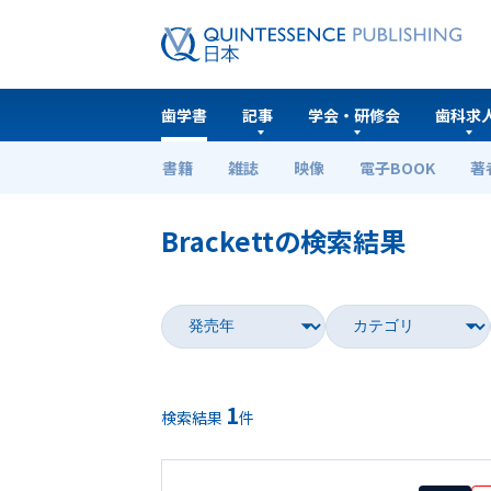
歯学書
記事
学会・研修会
歯科求
書籍
雑誌
映像
電子BOOK
著
ホーム
歯学書
Brackettの検索結果
1
検索結果
件