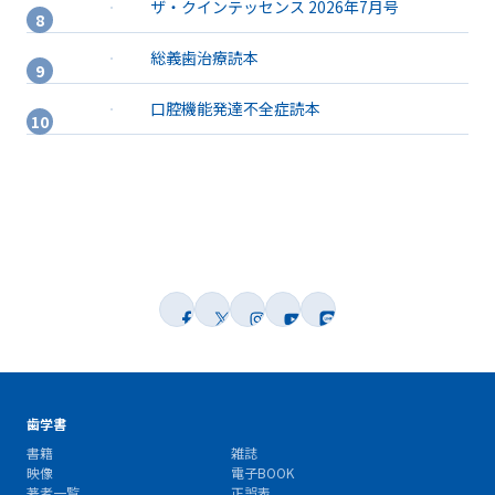
ザ・クインテッセンス 2026年7月号
総義歯治療読本
口腔機能発達不全症読本
歯学書
書籍
雑誌
映像
電子BOOK
著者一覧
正誤表