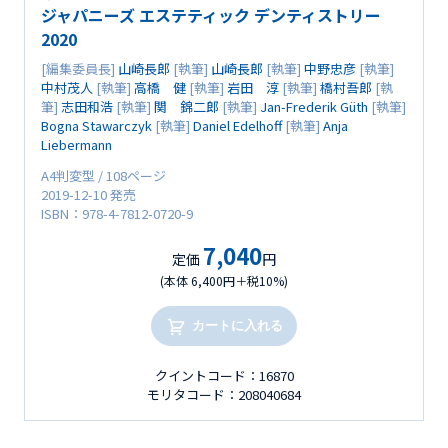
ジャパニーズ エステティック デンティストリー
2020
[編集委員長]
山崎長郎
[執筆]
山崎長郎
[執筆]
中野忠彦
[執筆]
中村茂人
[執筆]
高橋 健
[執筆]
岩田 淳
[執筆]
橋村吾郎
[執
筆]
志田和浩
[執筆]
関 錦二郎
[執筆]
Jan-Frederik Güth
[執筆]
Bogna Stawarczyk
[執筆]
Daniel Edelhoff
[執筆]
Anja
Liebermann
A4判変型 / 108ページ
2019-12-10 発売
ISBN：978-4-7812-0720-9
7,040
定価
円
(本体 6,400円＋税10%)
カートに入れる
クイントコード：16870
モリタコード：208040684