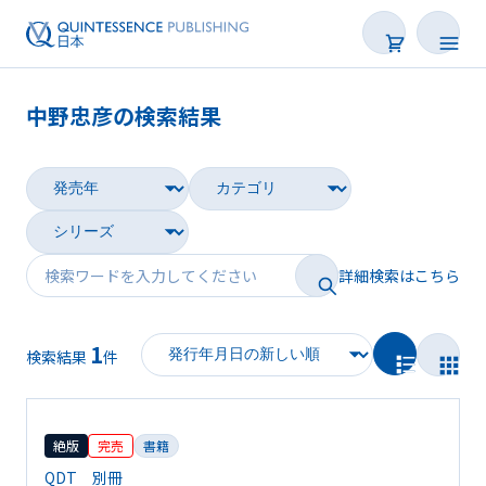
中野忠彦の検索結果
書籍
雑誌
映像
詳細検索はこちら
電子BOOK
1
著者一覧
検索結果
件
絶版
完売
書籍
QDT 別冊