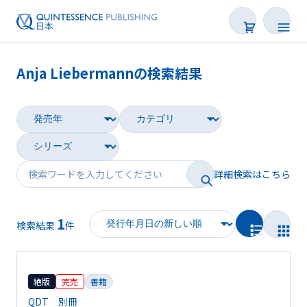
Anja Liebermannの検索結果
書籍
雑誌
映像
詳細検索はこちら
電子BOOK
1
著者一覧
検索結果
件
絶版
完売
書籍
QDT 別冊