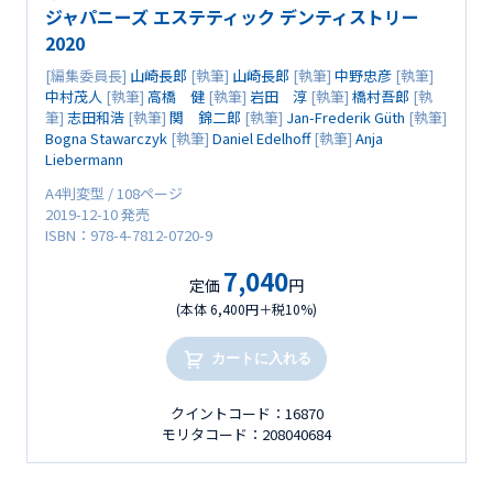
ジャパニーズ エステティック デンティストリー
2020
[編集委員長]
山崎長郎
[執筆]
山崎長郎
[執筆]
中野忠彦
[執筆]
中村茂人
[執筆]
高橋 健
[執筆]
岩田 淳
[執筆]
橋村吾郎
[執
筆]
志田和浩
[執筆]
関 錦二郎
[執筆]
Jan-Frederik Güth
[執筆]
Bogna Stawarczyk
[執筆]
Daniel Edelhoff
[執筆]
Anja
Liebermann
A4判変型 / 108ページ
2019-12-10 発売
ISBN：978-4-7812-0720-9
7,040
定価
円
(本体 6,400円＋税10%)
カートに入れる
クイントコード：16870
モリタコード：208040684