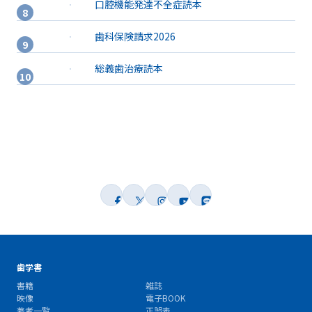
口腔機能発達不全症読本
歯科保険請求2026
総義歯治療読本
歯学書
書籍
雑誌
映像
電子BOOK
著者一覧
正誤表