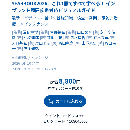
YEARBOOK2026 これ1冊ですべて学べる！ イン
プラント周囲疾患対応ビジュアルガイド
最新エビデンスに基づく基礎知識，検査・診断，予防，治
療，メインテナンス
[監著]
沼部幸博
[監著]
岩野義弘
[監著]
山口文誉
[著]
芝 多佳
彦
[著]
小柳達郎
[著]
蓮池 聡
[著]
清水里香
[著]
鈴木秀典
[著]
大月基弘
[著]
片山明彦
[著]
斎田寛之
[著]
山下素史
[著]
谷口陽
一
[著]
石川知弘
A4判変型 / 210ページ
2026-01-10 発売
ISBN：978-4-7812-1228-9
8,800
定価
円
(本体 8,000円＋税10%)
カートに入れる
クイントコード：20550
モリタコード：208041066