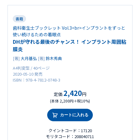
書籍
歯科衛生士ブックレット Vol.3<br>インプラントをずっと
使い続けるための着眼点
DHが守れる最後のチャンス！ インプラント周囲粘
膜炎
[著]
大月基弘
[著]
鈴木秀典
A4判変型 / 40ページ
2020-05-10 発売
ISBN：978-4-7812-0748-3
2,420
定価
円
(本体 2,200円＋税10%)
カートに入れる
クイントコード：17120
モリタコード：208040711