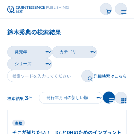
鈴木秀典の検索結果
書籍
雑誌
映像
詳細検索はこちら
電子BOOK
3
著者一覧
検索結果
件
書籍
そこが知りたい！ Dr.とDHのためのインプラント