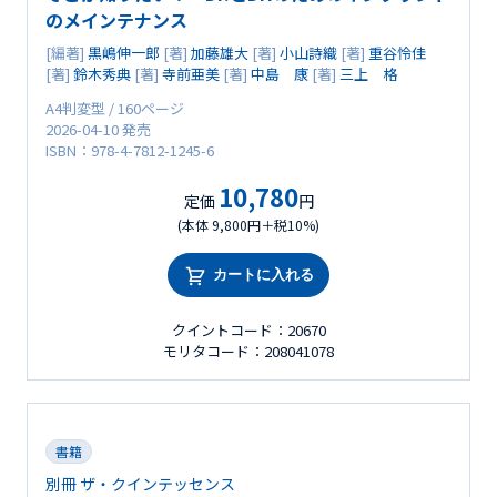
のメインテナンス
[編著]
黒嶋伸一郎
[著]
加藤雄大
[著]
小山詩織
[著]
重谷怜佳
[著]
鈴木秀典
[著]
寺前亜美
[著]
中島 康
[著]
三上 格
A4判変型 / 160ページ
2026-04-10 発売
ISBN：978-4-7812-1245-6
10,780
定価
円
(本体 9,800円＋税10%)
カートに入れる
クイントコード：20670
モリタコード：208041078
書籍
別冊 ザ・クインテッセンス