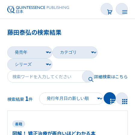
藤田泰弘の検索結果
書籍
雑誌
映像
詳細検索はこちら
電子BOOK
1
著者一覧
検索結果
件
書籍
図解！ 矯正治療が面白いほどわかる本