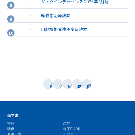
ザ・クインテッセンス 2026年7月号
総義歯治療読本
口腔機能発達不全症読本
歯学書
書籍
雑誌
映像
電子BOOK
著者一覧
正誤表