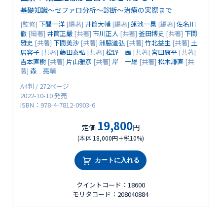
基礎知識～セファロ分析～診断～治療の実際まで
[監修]
下間一洋
[編著]
井筒大輔
[編著]
蓮池一晃
[編著]
佐名川
徹
[編著]
井筒正嚴
[共著]
市川正人
[共著]
釜田博史
[共著]
下間
雅史
[共著]
下間美沙
[共著]
洲脇道弘
[共著]
竹北益生
[共著]
土
居容子
[共著]
藤田泰弘
[共著]
松野 茜
[共著]
宮田康平
[共著]
吉本直樹
[共著]
片山雅彦
[共著]
岸 一雄
[共著]
松木謙直
[共
著]
森 亮輔
A4判 / 272ページ
2022-10-10 発売
ISBN：978-4-7812-0903-6
19,800
定価
円
(本体 18,000円＋税10%)
カートに入れる
クイントコード：18600
モリタコード：208040884