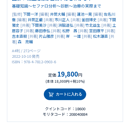
基礎知識～セファロ分析～診断～治療の実際まで
[監修]
下間一洋
[編著]
井筒大輔
[編著]
蓮池一晃
[編著]
佐名川
徹
[編著]
井筒正嚴
[共著]
市川正人
[共著]
釜田博史
[共著]
下間
雅史
[共著]
下間美沙
[共著]
洲脇道弘
[共著]
竹北益生
[共著]
土
居容子
[共著]
藤田泰弘
[共著]
松野 茜
[共著]
宮田康平
[共著]
吉本直樹
[共著]
片山雅彦
[共著]
岸 一雄
[共著]
松木謙直
[共
著]
森 亮輔
A4判 / 272ページ
2022-10-10 発売
ISBN：978-4-7812-0903-6
19,800
定価
円
(本体 18,000円＋税10%)
カートに入れる
クイントコード：18600
モリタコード：208040884