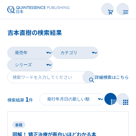
吉本直樹の検索結果
書籍
雑誌
映像
詳細検索はこちら
電子BOOK
1
著者一覧
検索結果
件
書籍
図解！ 矯正治療が面白いほどわかる本