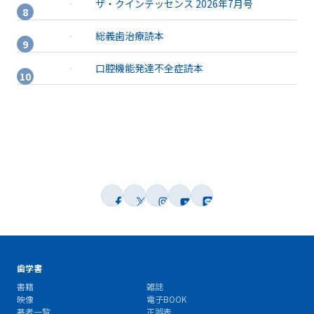
ザ・クインテッセンス 2026年7月号
総義歯治療読本
口腔機能発達不全症読本
歯学書
書籍
雑誌
映像
電子BOOK
著者一覧
正誤表