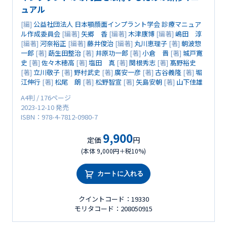
ュアル
[編]
公益社団法人 日本顎顔面インプラント学会 診療マニュア
ル作成委員会
[編著]
矢郷 香
[編著]
木津康博
[編著]
嶋田 淳
[編著]
河奈裕正
[編著]
藤井俊治
[編著]
丸川恵理子
[著]
朝波惣
一郎
[著]
莇生田整治
[著]
井原功一郎
[著]
小倉 晋
[著]
城戸寛
史
[著]
佐々木穂高
[著]
塩田 真
[著]
関根秀志
[著]
髙野裕史
[著]
立川敬子
[著]
野村武史
[著]
廣安一彦
[著]
古谷義隆
[著]
堀
江伸行
[著]
松尾 朗
[著]
松野智宣
[著]
矢島安朝
[著]
山下佳雄
A4判 / 176ページ
2023-12-10 発売
ISBN：978-4-7812-0980-7
9,900
定価
円
(本体 9,000円＋税10%)
カートに入れる
クイントコード：19330
モリタコード：208050915