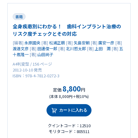
書籍
全身疾患別にわかる！ 歯科インプラント治療の
リスク度チェックとその対応
[編著]
永原國央
[著]
松浦正朗
[著]
矢島安朝
[著]
廣安一彦
[著]
渡邉文彦
[著]
田邊俊一郎
[著]
北川哲太郎
[著]
上田 潤
[著]
五
十嵐隆一
[著]
山田尚子
A4判変型 / 156 ページ
2012-10-10 発売
ISBN：978-4-7812-0272-3
8,800
定価
円
(本体 8,000円＋税10%)
カートに入れる
クイントコード：12510
モリタコード：805511