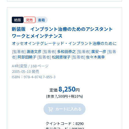
絶版
完売
書籍
新装版 インプラント治療のためのアシスタント
ワークとメインテナンス
オッセオインテグレーテッド・インプラント治療のために
[監著者]
渡邉文彦
[監著者]
多和田泰之
[監著者]
廣安一彦
[監著
者]
阿部田暁子
[監著者]
松岡恵理子
[監著者]
佐々木美幸
A4判変型 / 168 ページ
2005-05-10 発売
ISBN：978-4-87417-855-3
8,250
定価
円
(本体 7,500円＋税10%)
カートに入れる
クイントコード：8290
モリタコード：805092