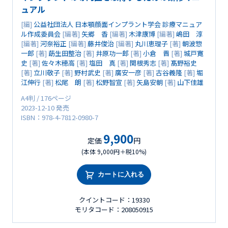
ュアル
[編]
公益社団法人 日本顎顔面インプラント学会 診療マニュア
ル作成委員会
[編著]
矢郷 香
[編著]
木津康博
[編著]
嶋田 淳
[編著]
河奈裕正
[編著]
藤井俊治
[編著]
丸川恵理子
[著]
朝波惣
一郎
[著]
莇生田整治
[著]
井原功一郎
[著]
小倉 晋
[著]
城戸寛
史
[著]
佐々木穂高
[著]
塩田 真
[著]
関根秀志
[著]
髙野裕史
[著]
立川敬子
[著]
野村武史
[著]
廣安一彦
[著]
古谷義隆
[著]
堀
江伸行
[著]
松尾 朗
[著]
松野智宣
[著]
矢島安朝
[著]
山下佳雄
A4判 / 176ページ
2023-12-10 発売
ISBN：978-4-7812-0980-7
9,900
定価
円
(本体 9,000円＋税10%)
カートに入れる
クイントコード：19330
モリタコード：208050915