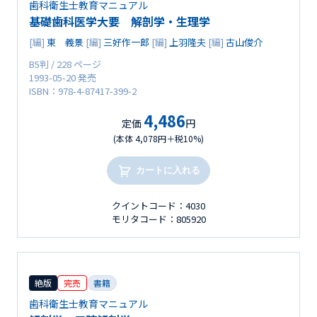
歯科衛生士教育マニュアル
基礎歯科医学大要 解剖学・生理学
[編]
東 義景
[編]
三好作一郎
[編]
上羽隆夫
[編]
古山俊介
B5判 / 228 ページ
1993-05-20 発売
ISBN：978-4-87417-399-2
4,486
定価
円
(本体 4,078円＋税10%)
カートに入れる
クイントコード：4030
モリタコード：805920
絶版
完売
書籍
歯科衛生士教育マニュアル