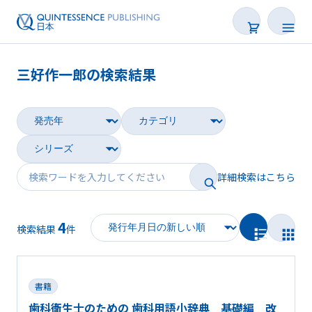
三好作一郎の検索結果
書籍
雑誌
映像
詳細検索はこちら
電子BOOK
4
著者一覧
検索結果
件
書籍
歯科衛生士のための 歯科用語小辞典 基礎編 改