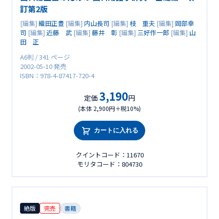
訂第2版
[編集]
織田正豊
[編集]
内山長司
[編集]
枝 重夫
[編集]
岡部幸
司
[編集]
近藤 武
[編集]
藤井 彰
[編集]
三好作一郎
[編集]
山
田 正
A6判 / 341 ページ
2002-05-10 発売
ISBN：978-4-87417-720-4
3,190
定価
円
(本体 2,900円＋税10%)
カートに入れる
クイントコード：11670
モリタコード：804730
絶版
完売
書籍