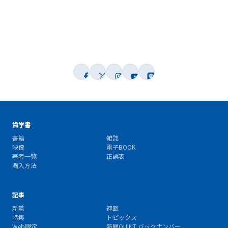
歯学書
書籍
雑誌
映像
電子BOOK
著者一覧
正誤表
購入方法
記事
新着
連載
特集
トピックス
Web限定
新聞QUINT バックナンバー