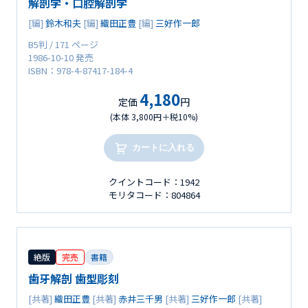
解剖学・口腔解剖学
[編]
鈴木和夫
[編]
織田正豊
[編]
三好作一郎
B5判 / 171 ページ
1986-10-10 発売
ISBN：978-4-87417-184-4
4,180
定価
円
(本体 3,800円＋税10%)
カートに入れる
クイントコード：1942
モリタコード：804864
絶版
完売
書籍
歯牙解剖 歯型彫刻
[共著]
織田正豊
[共著]
赤井三千男
[共著]
三好作一郎
[共著]