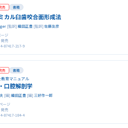
完売
書籍
ミカル臼歯咬合面形成法
ger
[監訳]
織田正豊
[監訳]
佐藤友彦
 ページ
0 発売
4-87417-217-9
完売
書籍
士教育マニュアル
・口腔解剖学
夫
[編]
織田正豊
[編]
三好作一郎
1 ページ
0 発売
4-87417-184-4