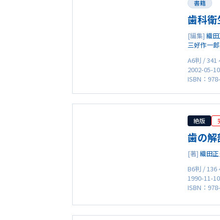
書籍
歯科衛
[編集]
織田
三好作一郎
A6判 / 34
2002-05-1
ISBN：978-
絶版
歯の解
[著]
織田正
B6判 / 13
1990-11-1
ISBN：978-