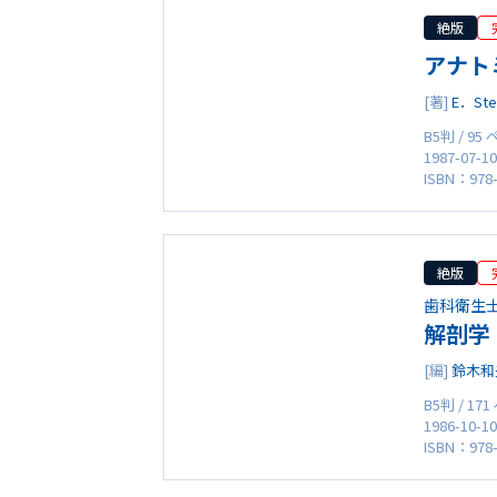
絶版
アナト
[著]
E．Ste
B5判 / 95
1987-07-1
ISBN：978-
絶版
歯科衛生
解剖学
[編]
鈴木和
B5判 / 17
1986-10-1
ISBN：978-