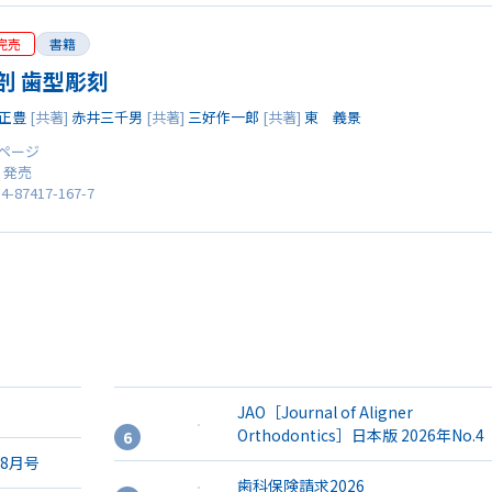
完売
書籍
剖 歯型彫刻
正豊
[共著]
赤井三千男
[共著]
三好作一郎
[共著]
東 義景
2 ページ
0 発売
4-87417-167-7
JAO［Journal of Aligner
Orthodontics］日本版 2026年No.4
年8月号
歯科保険請求2026