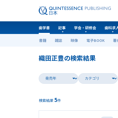
歯学書
記事
学会・研修会
歯科求
書籍
雑誌
映像
電子BOOK
著
ホーム
歯学書
織田正豊の検索結果
5
検索結果
件