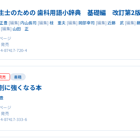
生士のための 歯科用語小辞典 基礎編 改訂第2
正豊
[編集]
内山長司
[編集]
枝 重夫
[編集]
岡部幸司
[編集]
近藤 武
[編集]
[編集]
山田 正
1 ページ
0 発売
4-87417-720-4
完売
書籍
剖に強くなる本
豊
6 ページ
0 発売
4-87417-333-6