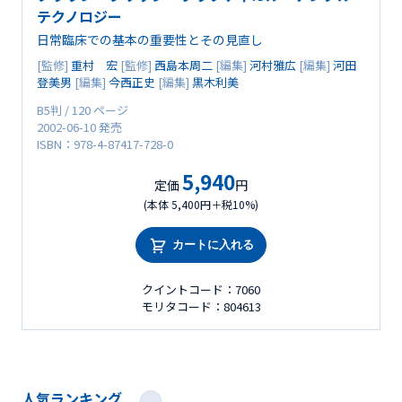
テクノロジー
日常臨床での基本の重要性とその見直し
[監修]
重村 宏
[監修]
西島本周二
[編集]
河村雅広
[編集]
河田
登美男
[編集]
今西正史
[編集]
黒木利美
B5判 / 120 ページ
2002-06-10 発売
ISBN：978-4-87417-728-0
5,940
定価
円
(本体 5,400円＋税10%)
カートに入れる
クイントコード：7060
モリタコード：804613
人気ランキング