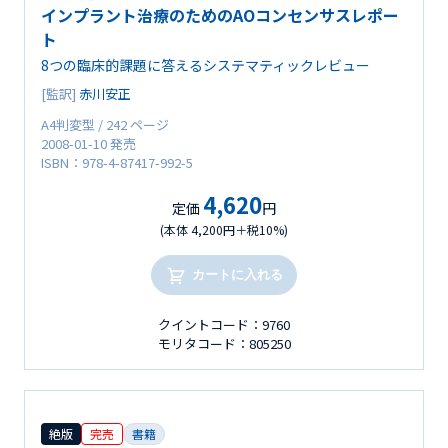
インプラント治療のためのAOコンセンサスレポー
ト
8つの臨床的課題に答えるシステマティックレビュー
[監訳]
赤川安正
A4判変型 / 242 ページ
2008-01-10 発売
ISBN：978-4-87417-992-5
4,620
定価
円
(本体 4,200円＋税10%)
カートに入れる
クイントコード：9760
モリタコード：805250
絶版
完売
書籍