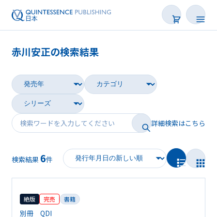
赤川安正の検索結果
書籍
雑誌
映像
詳細検索はこちら
電子BOOK
6
著者一覧
検索結果
件
絶版
完売
書籍
別冊 QDI