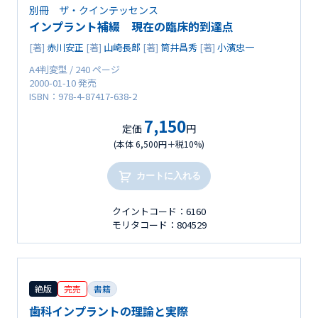
別冊 ザ・クインテッセンス
インプラント補綴 現在の臨床的到達点
[著]
赤川安正
[著]
山崎長郎
[著]
筒井昌秀
[著]
小濱忠一
A4判変型 / 240 ページ
2000-01-10 発売
ISBN：978-4-87417-638-2
7,150
定価
円
(本体 6,500円＋税10%)
カートに入れる
クイントコード：6160
モリタコード：804529
絶版
完売
書籍
歯科インプラントの理論と実際