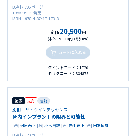
B5判 / 296 ページ
1986-04-10 発売
ISBN：978-4-87417-173-8
20,900
定価
円
(本体 19,000円＋税10%)
カートに入れる
クイントコード：1720
モリタコード：804878
絶版
完売
書籍
別冊 ザ・クインテッセンス
骨内インプラントの限界と可能性
[著]
河原春幸
[著]
小木曽誠
[著]
赤川安正
[著]
田端恒雄
B5判 / 220 ページ