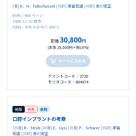
[著]
K．H．Fallschussel
[共訳]
津留宏道
[共訳]
赤川安正
B5判 / 488 ページ
1988-11-10 発売
ISBN：978-4-87417-264-3
30,800
定価
円
(本体 28,000円＋税10%)
カートに入れる
クイントコード：2720
モリタコード：804974
絶版
完売
書籍
口腔インプラントの考察
[共著]
R．Strub
[共著]
E．Gysi
[共著]
P．Scharer
[共訳]
津留
宏道
[共訳]
赤川安正