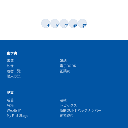
歯学書
書籍
雑誌
映像
電子BOOK
著者一覧
正誤表
購入方法
記事
新着
連載
特集
トピックス
Web限定
新聞QUINT バックナンバー
My First Stage
後で読む