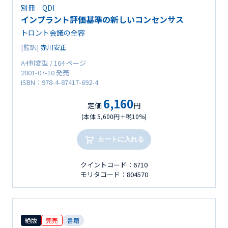
別冊 QDI
インプラント評価基準の新しいコンセンサス
トロント会議の全容
[監訳]
赤川安正
A4判変型 / 164 ページ
2001-07-10 発売
ISBN：978-4-87417-692-4
6,160
定価
円
(本体 5,600円＋税10%)
カートに入れる
クイントコード：6710
モリタコード：804570
絶版
完売
書籍