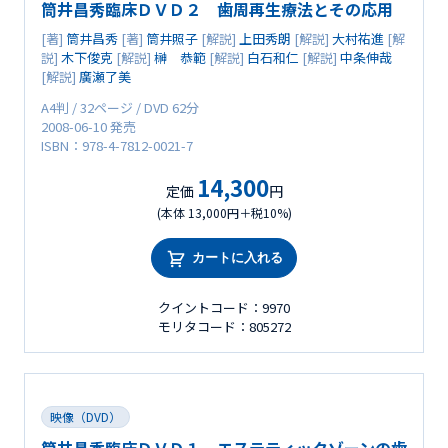
筒井昌秀臨床ＤＶＤ２ 歯周再生療法とその応用
[著]
筒井昌秀
[著]
筒井照子
[解説]
上田秀朗
[解説]
大村祐進
[解
説]
木下俊克
[解説]
榊 恭範
[解説]
白石和仁
[解説]
中条伸哉
[解説]
廣瀬了美
A4判 / 32ページ / DVD 62分
2008-06-10 発売
ISBN：978-4-7812-0021-7
14,300
定価
円
(本体 13,000円＋税10%)
カートに入れる
クイントコード：9970
モリタコード：805272
映像（DVD）