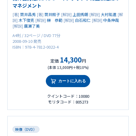
マネジメント
[著]
筒井昌秀
[著]
筒井照子
[解説]
上田秀朗
[解説]
大村祐進
[解
説]
木下俊克
[解説]
榊 恭範
[解説]
白石和仁
[解説]
中条伸哉
[解説]
廣瀬了美
A4判 / 32ページ / DVD 77分
2008-09-10 発売
ISBN：978-4-7812-0022-4
14,300
定価
円
(本体 13,000円＋税10%)
カートに入れる
クイントコード：10080
モリタコード：805273
映像（DVD）