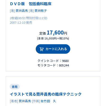
ＤＶＤ版 包括歯科臨床
[著]
筒井昌秀
[著]
筒井照子
2枚組(65分/特別付録111分)
2007-12-10 発売
17,600
定価
円
(本体 16,000円＋税10%)
カートに入れる
クイントコード：9680
モリタコード：805244
書籍
イラストで見る筒井昌秀の臨床テクニック
[著者]
筒井昌秀
[作画]
佐竹田 久