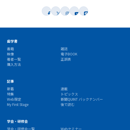
歯学書
書籍
雑誌
映像
電子BOOK
著者一覧
正誤表
購入方法
記事
新着
連載
特集
トピックス
Web限定
新聞QUINT バックナンバー
My First Stage
後で読む
学会・研修会
学会・研修会一覧
Webセミナー