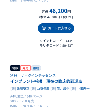
ISBN：978-4-87417-755-6
46,200
定価
円
(本体 42,000円＋税10%)
カートに入れる
クイントコード：7334
モリタコード：804637
絶版
完売
書籍
別冊 ザ・クインテッセンス
インプラント補綴 現在の臨床的到達点
[著]
赤川安正
[著]
山崎長郎
[著]
筒井昌秀
[著]
小濱忠一
A4判変型 / 240 ページ
2000-01-10 発売
ISBN：978-4-87417-638-2