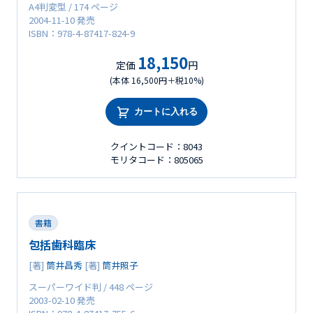
A4判変型 / 174 ページ
2004-11-10 発売
ISBN：978-4-87417-824-9
18,150
定価
円
(本体 16,500円＋税10%)
カートに入れる
クイントコード：8043
モリタコード：805065
書籍
包括歯科臨床
[著]
筒井昌秀
[著]
筒井照子
スーパーワイド判 / 448 ページ
2003-02-10 発売