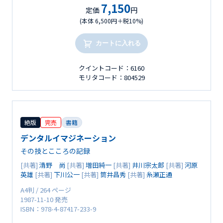
7,150
定価
円
(本体 6,500円＋税10%)
カートに入れる
クイントコード：6160
モリタコード：804529
絶版
完売
書籍
デンタルイマジネーション
その技とこころの記録
[共著]
清野 尚
[共著]
増田純一
[共著]
井川宗太郎
[共著]
河原
英雄
[共著]
下川公一
[共著]
筒井昌秀
[共著]
糸瀬正通
A4判 / 264 ページ
1987-11-10 発売
ISBN：978-4-87417-233-9