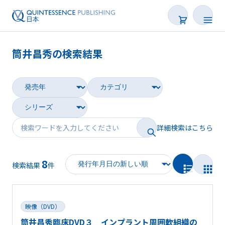
筒井昌秀の検索結果
書籍
雑誌
映像
詳細検索はこちら
電子BOOK
8
著者一覧
検索結果
件
映像（DVD）
筒井昌秀臨床DVD３ インプラント周囲軟組織の