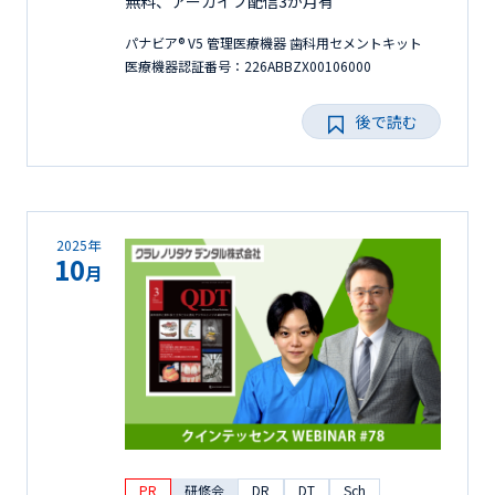
無料、アーカイブ配信3か月有
パナビア® V5 管理医療機器 歯科用セメントキット
医療機器認証番号：226ABBZX00106000
後で読む
2025年
10
月
PR
研修会
DR
DT
Sch