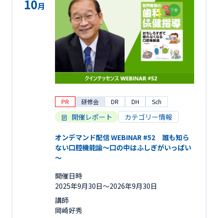
10
月
PR
研修会
DR
DH
Sch
開催レポート
カテゴリー情報
オンデマンド配信 WEBINAR #52 誰も知ら
ない口腔機能論～口の中はふしぎがいっぱい
～
開催日時
2025年9月30日〜2026年9月30日
講師
岡崎好秀