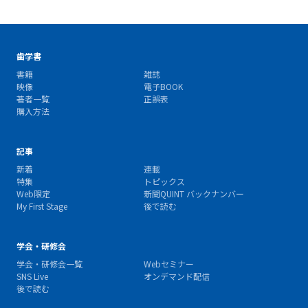
歯学書
書籍
雑誌
映像
電子BOOK
著者一覧
正誤表
購入方法
記事
新着
連載
特集
トピックス
Web限定
新聞QUINT バックナンバー
My First Stage
後で読む
学会・研修会
学会・研修会一覧
Webセミナー
SNS Live
オンデマンド配信
後で読む