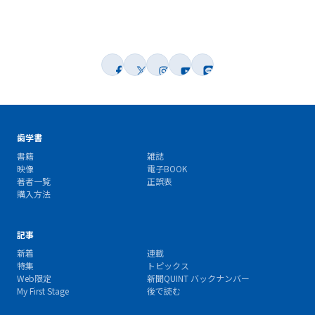
歯学書
書籍
雑誌
映像
電子BOOK
著者一覧
正誤表
購入方法
記事
新着
連載
特集
トピックス
Web限定
新聞QUINT バックナンバー
My First Stage
後で読む