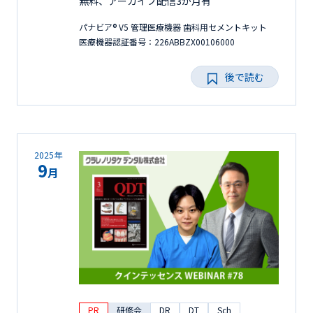
無料、アーカイブ配信3か月有
パナビア® V5 管理医療機器 歯科用セメントキット
医療機器認証番号：226ABBZX00106000
後で読む
2025年
9
月
PR
研修会
DR
DT
Sch