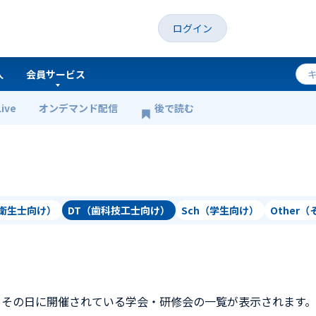
ログイン
人
会員サービス
Live
オンデマンド配信
後で読む
科衛生士向け）
DT（歯科技工士向け）
Sch（学生向け）
Other
、その日に開催されている学会・研修会の一覧が表示されます。