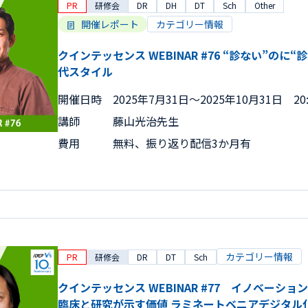
PR
研修会
DR
DH
DT
Sch
Other
開催レポート
カテゴリー情報
クインテッセンス WEBINAR #76 “診ない”の
代スタイル
開催日時
2025年7月31日〜2025年10月31日 20:
講師
藤山光治先生
費用
無料、振り返り配信3か月有
カテゴリー情報
PR
研修会
DR
DT
Sch
クインテッセンス WEBINAR #77 イノベーシ
臨床と研究が示す価値 ラミネートベニアデジタル化の