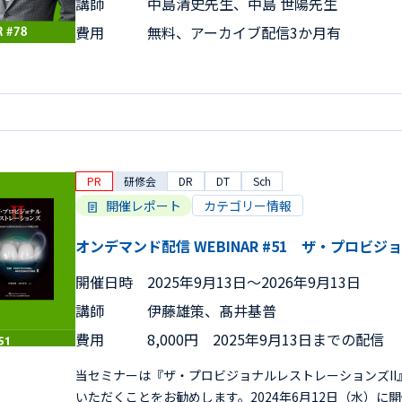
講師
中島清史先生、中島 世陽先生
費用
無料、アーカイブ配信3か月有
PR
研修会
DR
DT
Sch
開催レポート
カテゴリー情報
オンデマンド配信 WEBINAR #51 ザ・プロビジ
開催日時
2025年9月13日〜2026年9月13日
講師
伊藤雄策、髙井基普
費用
8,000円 2025年9月13日までの配信
当セミナーは『ザ・プロビジョナルレストレーションズI
いただくことをお勧めします。2024年6月12日（水）に