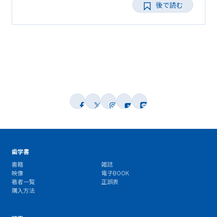
後で読む
歯学書
書籍
雑誌
映像
電子BOOK
著者一覧
正誤表
購入方法