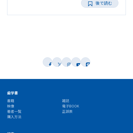
後で読む
歯学書
書籍
雑誌
映像
電子BOOK
著者一覧
正誤表
購入方法