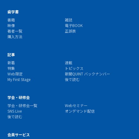
歯学書
書籍
雑誌
映像
電子BOOK
著者一覧
正誤表
購入方法
記事
新着
連載
特集
トピックス
Web限定
新聞QUINT バックナンバー
My First Stage
後で読む
学会・研修会
学会・研修会一覧
Webセミナー
SNS Live
オンデマンド配信
後で読む
会員サービス