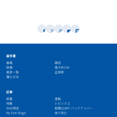
歯学書
書籍
雑誌
映像
電子BOOK
著者一覧
正誤表
購入方法
記事
新着
連載
特集
トピックス
Web限定
新聞QUINT バックナンバー
My First Stage
後で読む