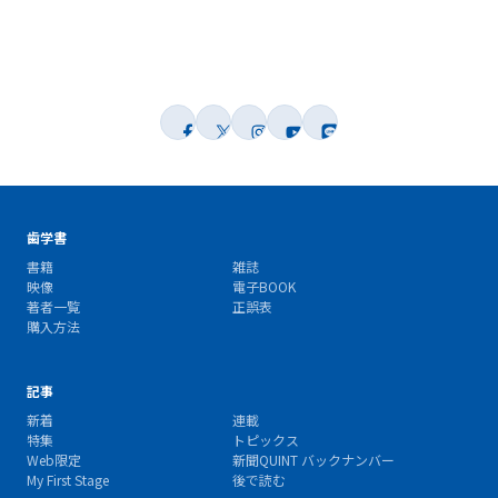
歯学書
書籍
雑誌
映像
電子BOOK
著者一覧
正誤表
購入方法
記事
新着
連載
特集
トピックス
Web限定
新聞QUINT バックナンバー
My First Stage
後で読む