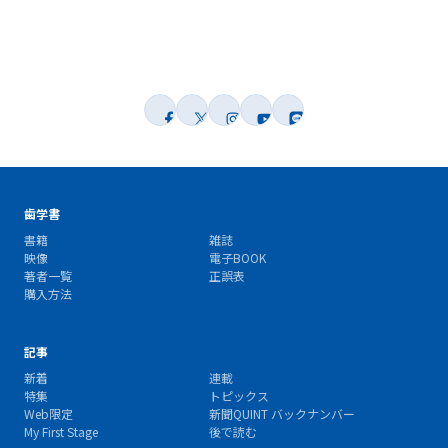
歯学書
書籍
雑誌
映像
電子BOOK
著者一覧
正誤表
購入方法
記事
新着
連載
特集
トピックス
Web限定
新聞QUINT バックナンバー
My First Stage
後で読む