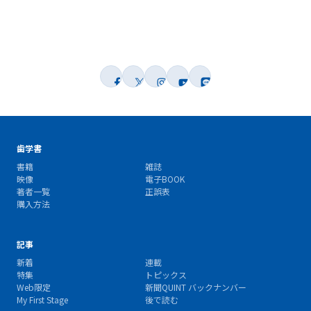
歯学書
書籍
雑誌
映像
電子BOOK
著者一覧
正誤表
購入方法
記事
新着
連載
特集
トピックス
Web限定
新聞QUINT バックナンバー
My First Stage
後で読む