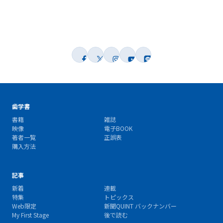
歯学書
書籍
雑誌
映像
電子BOOK
著者一覧
正誤表
購入方法
記事
新着
連載
特集
トピックス
Web限定
新聞QUINT バックナンバー
My First Stage
後で読む