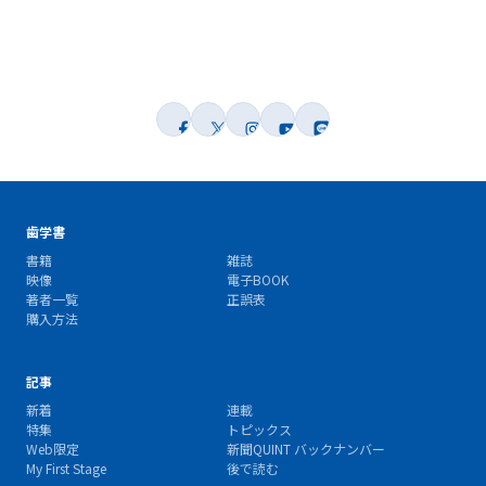
歯学書
書籍
雑誌
映像
電子BOOK
著者一覧
正誤表
購入方法
記事
新着
連載
特集
トピックス
Web限定
新聞QUINT バックナンバー
My First Stage
後で読む