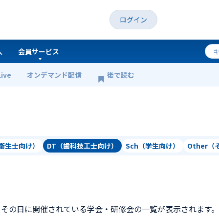
ログイン
人
会員サービス
Live
オンデマンド配信
後で読む
科衛生士向け）
DT（歯科技工士向け）
Sch（学生向け）
Other
、その日に開催されている学会・研修会の一覧が表示されます。