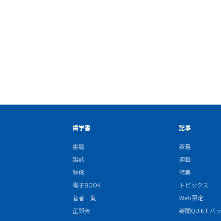
歯学書
記事
書籍
新着
雑誌
連載
映像
特集
電子BOOK
トピックス
著者一覧
Web限定
正誤表
新聞QUINT 