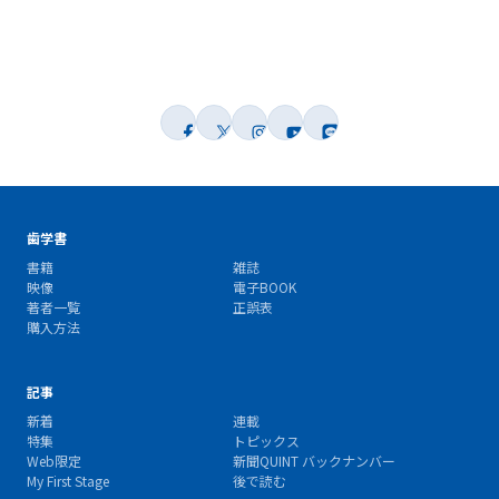
歯学書
書籍
雑誌
映像
電子BOOK
著者一覧
正誤表
購入方法
記事
新着
連載
特集
トピックス
Web限定
新聞QUINT バックナンバー
My First Stage
後で読む