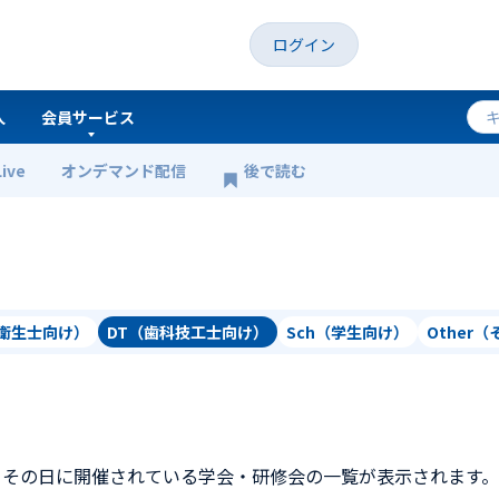
ログイン
人
会員サービス
Live
オンデマンド配信
後で読む
科衛生士向け）
DT（歯科技工士向け）
Sch（学生向け）
Other
、その日に開催されている学会・研修会の一覧が表示されます。