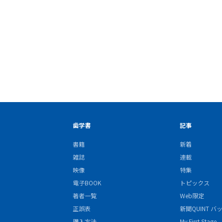
歯学書
記事
書籍
新着
雑誌
連載
映像
特集
電子BOOK
トピックス
著者一覧
Web限定
正誤表
新聞QUINT 
購入方法
My First Stage