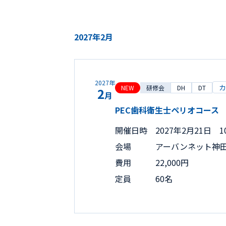
2027年2月
2027年
カ
NEW
研修会
DH
DT
2
月
PEC歯科衛生士ペリオコース
開催日時
2027年2月21日 10
会場
アーバンネット神
費用
22,000円
定員
60名