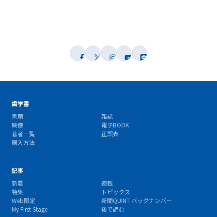
歯学書
書籍
雑誌
映像
電子BOOK
著者一覧
正誤表
購入方法
記事
新着
連載
特集
トピックス
Web限定
新聞QUINT バックナンバー
My First Stage
後で読む