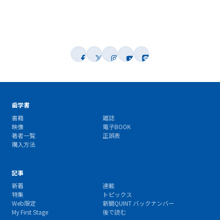
歯学書
書籍
雑誌
映像
電子BOOK
著者一覧
正誤表
購入方法
記事
新着
連載
特集
トピックス
Web限定
新聞QUINT バックナンバー
My First Stage
後で読む