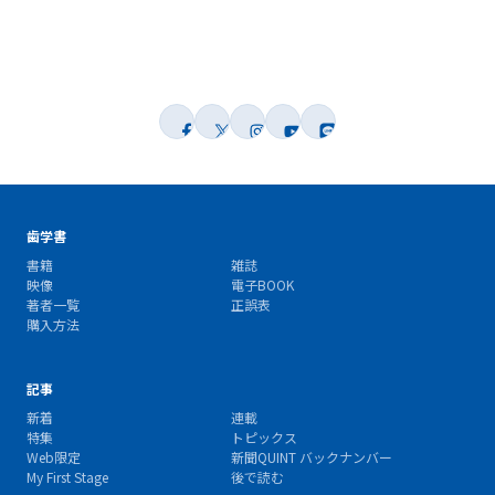
歯学書
書籍
雑誌
映像
電子BOOK
著者一覧
正誤表
購入方法
記事
新着
連載
特集
トピックス
Web限定
新聞QUINT バックナンバー
My First Stage
後で読む