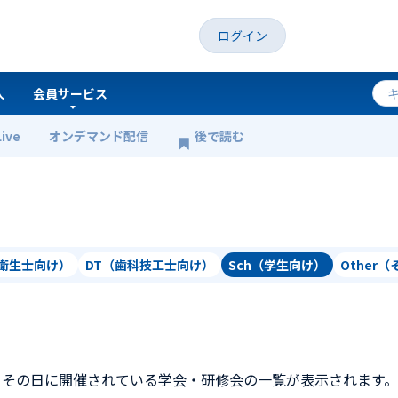
ログイン
人
会員サービス
Live
オンデマンド配信
後で読む
科衛生士向け）
DT（歯科技工士向け）
Sch（学生向け）
Other
、その日に開催されている学会・研修会の一覧が表示されます。