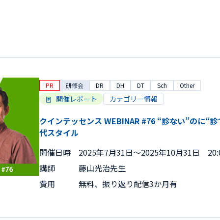
PR
研修会
DR
DH
DT
Sch
Other
開催レポート
カテゴリー情報
クインテッセンス WEBINAR #76 “診ない”のに
代スタイル
開催日時
2025年7月31日〜2025年10月31日 20:0
講師
藤山光治先生
費用
無料、振り返り配信3か月有