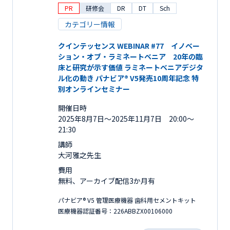
PR
研修会
DR
DT
Sch
カテゴリー情報
クインテッセンス WEBINAR #77 イノベー
ション・オブ・ラミネートベニア 20年の臨
床と研究が示す価値 ラミネートベニアデジタ
ル化の動き パナビア® V5発売10周年記念 特
別オンラインセミナー
開催日時
2025年8月7日〜2025年11月7日 20:00～
21:30
講師
大河雅之先生
費用
無料、アーカイブ配信3か月有
パナビア® V5 管理医療機器 歯科用セメントキット
医療機器認証番号：226ABBZX00106000