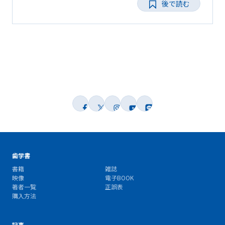
後で読む
歯学書
書籍
雑誌
映像
電子BOOK
著者一覧
正誤表
購入方法
記事