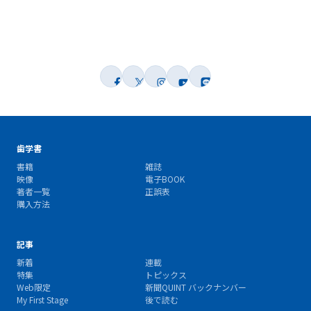
歯学書
書籍
雑誌
映像
電子BOOK
著者一覧
正誤表
購入方法
記事
新着
連載
特集
トピックス
Web限定
新聞QUINT バックナンバー
My First Stage
後で読む