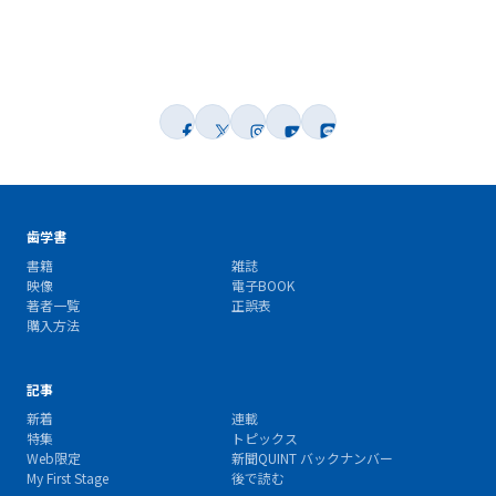
歯学書
書籍
雑誌
映像
電子BOOK
著者一覧
正誤表
購入方法
記事
新着
連載
特集
トピックス
Web限定
新聞QUINT バックナンバー
My First Stage
後で読む