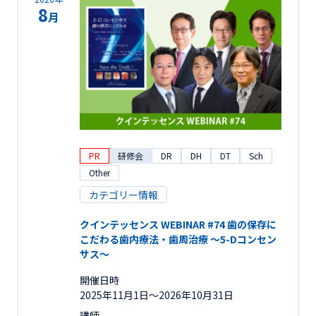
8
月
PR
研修会
DR
DH
DT
Sch
Other
カテゴリー情報
クインテッセンス WEBINAR #74 歯の保存に
こだわる歯内療法・歯周治療 ～5-Dコンセン
サス～
開催日時
2025年11月1日〜2026年10月31日
講師