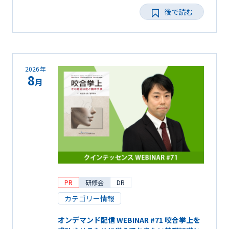
後で読む
2026年
8
月
PR
研修会
DR
カテゴリー情報
オンデマンド配信 WEBINAR #71 咬合挙上を