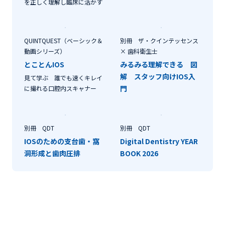
を正しく理解し臨床に活かす
QUINTQUEST（ベーシック＆
別冊 ザ・クインテッセンス
動画シリーズ）
× 歯科衛生士
とことんIOS
みるみる理解できる 図
解 スタッフ向けIOS入
見て学ぶ 誰でも速くキレイ
門
に撮れる口腔内スキャナー
別冊 QDT
別冊 QDT
IOSのための支台歯・窩
Digital Dentistry YEAR
洞形成と歯肉圧排
BOOK 2026