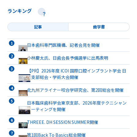
ランキング
記事
歯学書
日本歯科専門医機構、記者会見を開催
小林慶太氏、日歯会長予備選挙に出馬表明
【PR】2026年度 ICOI 国際口腔インプラント学会 日
本支部総会・学術大会開催
北九州アライナー咬合学研究会、第2回総会を開催
日本臨床歯科学会東京支部、2026年度テクニシャン
ミーティングを開催
THREEE. DH SESSION SUMMER開催
第1回Back To Basics総会開催