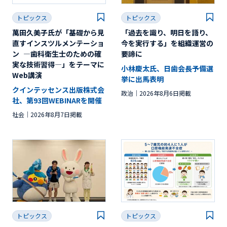
トピックス
トピックス
萬田久美子氏が「基礎から見
「過去を識り、明日を語り、
直すインスツルメンテーショ
今を実行する」を組織運営の
ン ―歯科衛生士のための確
要諦に
実な技術習得―」をテーマに
小林慶太氏、日歯会長予備選
Web講演
挙に出馬表明
クインテッセンス出版株式会
政治
2026年8月6日掲載
社、第93回WEBINARを開催
社会
2026年8月7日掲載
トピックス
トピックス