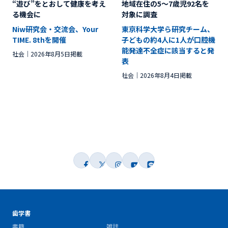
“遊び”をとおして健康を考え
地域在住の5～7歳児92名を
る機会に
対象に調査
Niw研究会・交流会、Your
東京科学大学ら研究チーム、
TIME. 8thを開催
子どもの約4人に1人が口腔機
能発達不全症に該当すると発
社会
2026年8月5日掲載
表
社会
2026年8月4日掲載
歯学書
書籍
雑誌