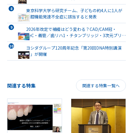
東京科学大学ら研究チーム、子どもの約4人に1人が
口腔機能発達不全症に該当すると発表
2026年改定で補綴はどう変わる？CAD/CAM冠・
TeC・義管／歯リハ1・チタンブリッジ・3次元プリン
ト有床義歯まで詳解
ヨシダグループ120周年記念「第20回DNA特別講演
会」が開催
関連する特集
関連する特集一覧へ