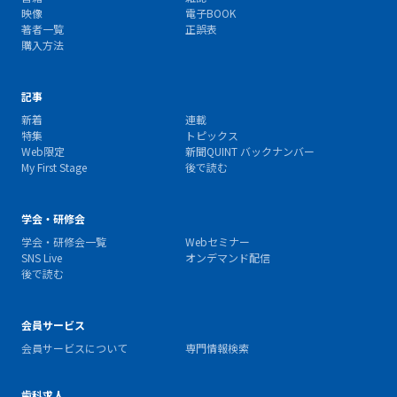
映像
電子BOOK
著者一覧
正誤表
購入方法
記事
新着
連載
特集
トピックス
Web限定
新聞QUINT バックナンバー
My First Stage
後で読む
学会・研修会
学会・研修会一覧
Webセミナー
SNS Live
オンデマンド配信
後で読む
会員サービス
会員サービスについて
専門情報検索
歯科求人