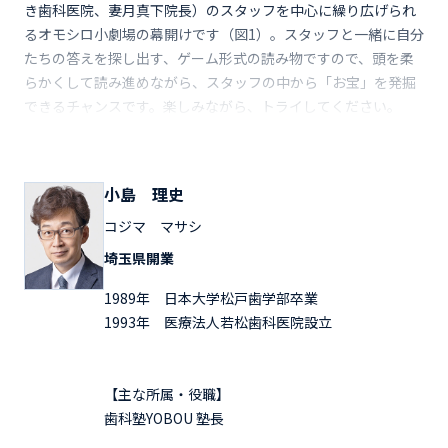
き歯科医院、妻月真下院長）のスタッフを中心に繰り広げられ
るオモシロ小劇場の幕開けです（図1）。スタッフと一緒に自分
たちの答えを探し出す、ゲーム形式の読み物ですので、頭を柔
らかくして読み進めながら、スタッフの中から「お宝」を発掘
できるチャンスです。楽しみながら、トライしてください。
小島 理史
コジマ マサシ
埼玉県開業
1989年 日本大学松戸歯学部卒業
1993年 医療法人若松歯科医院設立
【主な所属・役職】
歯科塾YOBOU 塾長