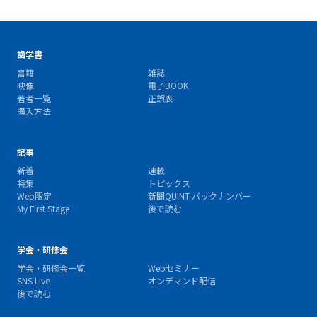
歯学書
書籍
雑誌
映像
電子BOOK
著者一覧
正誤表
購入方法
記事
新着
連載
特集
トピックス
Web限定
新聞QUINT バックナンバー
My First Stage
後で読む
学会・研修会
学会・研修会一覧
Webセミナー
SNS Live
オンデマンド配信
後で読む