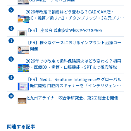
2026年改定で補綴はどう変わる？CAD/CAM冠・
TeC・義管／歯リハ1・チタンブリッジ・3次元プリン
ト有床義歯まで詳解
【PR】 座談会 義歯安定剤の現在地を探る
【PR】様々なケースにおけるインプラント治療コー
ス開催
2026年での改定で歯科保険請求はどう変わる？初再
診・医療DX・歯管・口腔機能・SPTまで徹底解説
【PR】Medit、Realtime Intelligenceをグローバル
で提供開始 口腔内スキャナーを「インテリジェント
な臨床パートナー」へと進化
北九州アライナー咬合学研究会、第2回総会を開催
関連する記事