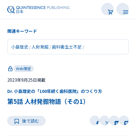
関連キーワード
小島理史
人財発掘
歯科衛生士不足
新着
Web限定
連載
2023年9月25日掲載
特集
Dr. 小島理史の「100年続く歯科医院」のつくり方
トピックス
第5話 人材発掘物語（その1）
Web限定
後で読む
後で読む