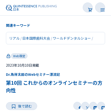
関連キーワード
リアル
日本国際歯科大会
ワールドデンタルショー
新着
Web限定
連載
2023年10月10日掲載
特集
Dr.角祥太郎のWebセミナー漂流記
トピックス
第10回 これからのオンラインセミナーの方
向性
Web限定
後で読む
後で読む