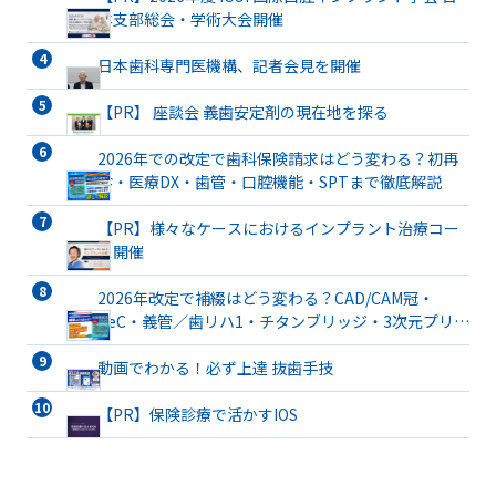
本支部総会・学術大会開催
日本歯科専門医機構、記者会見を開催
【PR】 座談会 義歯安定剤の現在地を探る
2026年での改定で歯科保険請求はどう変わる？初再
診・医療DX・歯管・口腔機能・SPTまで徹底解説
【PR】様々なケースにおけるインプラント治療コー
ス開催
2026年改定で補綴はどう変わる？CAD/CAM冠・
TeC・義管／歯リハ1・チタンブリッジ・3次元プリン
ト有床義歯まで詳解
動画でわかる！必ず上達 抜歯手技
【PR】保険診療で活かすIOS