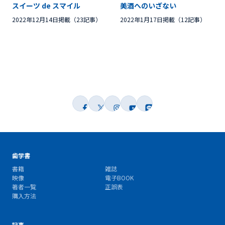
スイーツ de スマイル
美酒へのいざない
2022年12月14日掲載（23記事）
2022年1月17日掲載（12記事）
歯学書
書籍
雑誌
映像
電子BOOK
著者一覧
正誤表
購入方法
記事