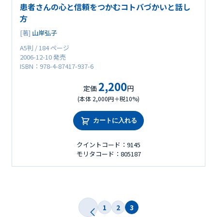
患者さんの心と信頼をつかむコトバづかいと話し
方
[著]
山岸弘子
A5判 / 184 ページ
2006-12-10 発売
ISBN：978-4-87417-937-6
2,200
定価
円
(本体 2,000円＋税10%)
カートに入れる
クイントコード：9145
モリタコード：805187
1
2
3