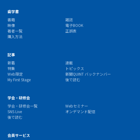
歯学書
書籍
雑誌
映像
電子BOOK
著者一覧
正誤表
購入方法
記事
新着
連載
特集
トピックス
Web限定
新聞QUINT バックナンバー
My First Stage
後で読む
学会・研修会
学会・研修会一覧
Webセミナー
SNS Live
オンデマンド配信
後で読む
会員サービス