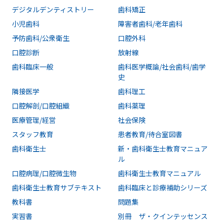
デジタルデンティストリー
歯科矯正
小児歯科
障害者歯科/老年歯科
予防歯科/公衆衛生
口腔外科
口腔診断
放射線
歯科臨床一般
歯科医学概論/社会歯科/歯学
史
隣接医学
歯科理工
口腔解剖/口腔組織
歯科薬理
医療管理/経営
社会保険
スタッフ教育
患者教育/待合室図書
歯科衛生士
新・歯科衛生士教育マニュア
ル
口腔病理/口腔微生物
歯科衛生士教育マニュアル
歯科衛生士教育サブテキスト
歯科臨床と診療補助シリーズ
教科書
問題集
実習書
別冊 ザ・クインテッセンス