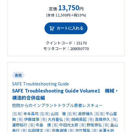
13,750
定価
円
(本体 12,500円＋税10%)
カートに入れる
クイントコード：15170
モリタコード：208050770
書籍
SAFE Troubleshooting Guide
SAFE Troubleshooting Guide Volume1 機械・
構造的合併症編
他院からのインプラントトラブル患者レスキュー
[監著]
寺本昌司
[監著]
山羽 徹
[監著]
奥野幾久
[監著]
平山富
興
[著]
伊藤雄策
[著]
大月基弘
[著]
岡崎英起
[著]
高橋恭久
[著]
瀧野裕行
[著]
中島 康
[著]
中田光太郎
[著]
野阪泰弘
[著]
畠山
善行
[著]
松田博文
[著]
宗像源博
[著]
吉竹賢祐
[著]
米澤大地