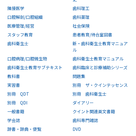
隣接医学
歯科理工
口腔解剖/口腔組織
歯科薬理
医療管理/経営
社会保険
スタッフ教育
患者教育/待合室図書
歯科衛生士
新・歯科衛生士教育マニュア
ル
口腔病理/口腔微生物
歯科衛生士教育マニュアル
歯科衛生士教育サブテキスト
歯科臨床と診療補助シリーズ
教科書
問題集
実習書
別冊 ザ・クインテッセンス
別冊 QDT
別冊 歯科衛生士
別冊 QDI
ダイアリー
一般書籍
クイント関連英文書籍
学会誌
歯科専門雑誌
辞書・辞典・便覧
DVD