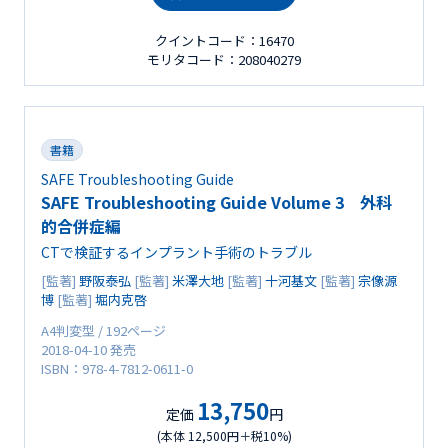
クイントコード：16470
モリタコード：208040279
書籍
SAFE Troubleshooting Guide
SAFE Troubleshooting Guide Volume 3 外科
的合併症編
CTで検証するインプラント手術のトラブル
[監著]
野阪泰弘
[監著]
米澤大地
[監著]
十河基文
[監著]
宗像源
博
[監著]
堀内克啓
A4判変型 / 192ページ
2018-04-10 発売
ISBN：978-4-7812-0611-0
13,750
定価
円
(本体 12,500円＋税10%)