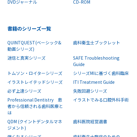
DVDジャーナル
CD-ROM
書籍のシリーズ一覧
QUINTQUEST(ベーシック&
歯科衛生士ブックレット
動画シリーズ)
迷信と真実シリーズ
SAFE Troubleshooting
Guide
トムソン・ロイターシリーズ
シリーズMIに基づく歯科臨床
イラストレイテッドシリーズ
ITI Treatment Guide
必ず上達シリーズ
失敗回避シリーズ
Professional Dentistry 患
イラストでみる口腔外科手術
者から信頼される歯科医療と
は
QDM (クイントデンタルマネ
歯科医院経営選書
ジメント)
強くなるシリーズ
歯科衛生士臨床のための