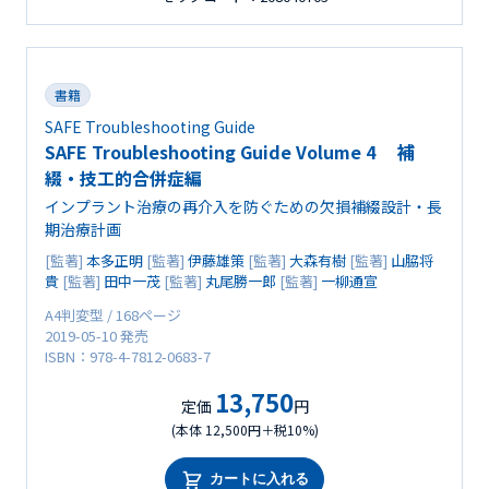
書籍
SAFE Troubleshooting Guide
SAFE Troubleshooting Guide Volume 4 補
綴・技工的合併症編
インプラント治療の再介入を防ぐための欠損補綴設計・長
期治療計画
[監著]
本多正明
[監著]
伊藤雄策
[監著]
大森有樹
[監著]
山脇将
貴
[監著]
田中一茂
[監著]
丸尾勝一郎
[監著]
一柳通宣
A4判変型 / 168ページ
2019-05-10 発売
ISBN：978-4-7812-0683-7
13,750
定価
円
(本体 12,500円＋税10%)
カートに入れる