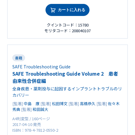
カートに入れる
クイントコード：15780
モリタコード：208040107
書籍
SAFE Troubleshooting Guide
SAFE Troubleshooting Guide Volume 2 患者
由来性合併症編
全身疾患・薬剤投与に起因するインプラントトラブルのリ
カバリー
[監著]
中島 康
[監著]
松田博文
[監著]
高橋恭久
[監著]
佐々木
秀典
[監著]
和田誠大
A4判変型 / 160ページ
2017-04-10 発売
ISBN：978-4-7812-0550-2