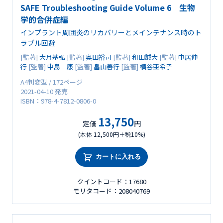
SAFE Troubleshooting Guide Volume 6 生物
学的合併症編
インプラント周囲炎のリカバリーとメインテナンス時のト
ラブル回避
[監著]
大月基弘
[監著]
奥田裕司
[監著]
和田誠大
[監著]
中居伸
行
[監著]
中島 康
[監著]
畠山善行
[監著]
横谷亜希子
A4判変型 / 172ページ
2021-04-10 発売
ISBN：978-4-7812-0806-0
13,750
定価
円
(本体 12,500円＋税10%)
カートに入れる
クイントコード：17680
モリタコード：208040769