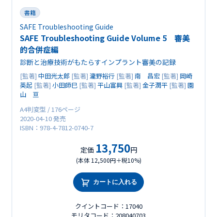
書籍
SAFE Troubleshooting Guide
SAFE Troubleshooting Guide Volume 5 審美
的合併症編
診断と治療技術がもたらすインプラント審美の記録
[監著]
中田光太郎
[監著]
瀧野裕行
[監著]
南 昌宏
[監著]
岡崎
英起
[監著]
小田師巳
[監著]
平山富興
[監著]
金子潤平
[監著]
園
山 亘
A4判変型 / 176ページ
2020-04-10 発売
ISBN：978-4-7812-0740-7
13,750
定価
円
(本体 12,500円＋税10%)
カートに入れる
クイントコード：17040
モリタコード：208040703