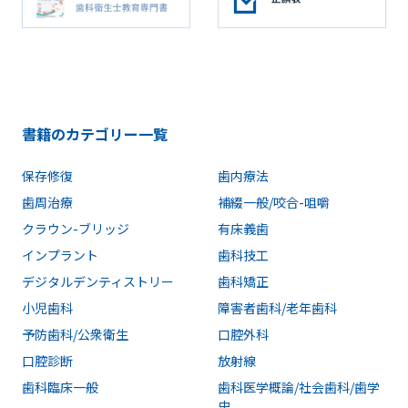
書籍のカテゴリー一覧
保存修復
歯内療法
歯周治療
補綴一般/咬合-咀嚼
クラウン-ブリッジ
有床義歯
インプラント
歯科技工
デジタルデンティストリー
歯科矯正
小児歯科
障害者歯科/老年歯科
予防歯科/公衆衛生
口腔外科
口腔診断
放射線
歯科臨床一般
歯科医学概論/社会歯科/歯学
史